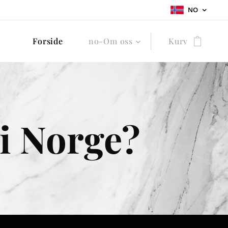
NO
Forside
no-Om oss
Kurv
 i Norge?